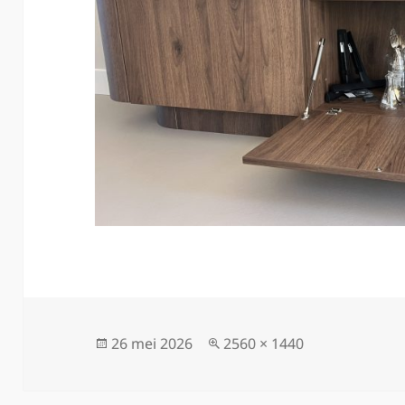
Geplaatst
26 mei 2026
Volledige
2560 × 1440
op
grootte