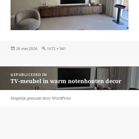
Geplaatst
26 mei 2026
Volledige
1672 × 941
op
grootte
Bericht
GEPUBLICEERD IN
navigatie
TV-meubel in warm notenhouten decor
Mogelijk gemaakt door WordPress