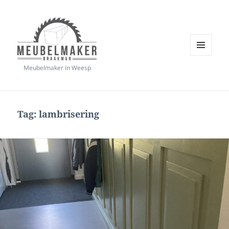
MENU
Meubelmaker in Weesp
EN
Meubelmaker Braakman
WIDGETS
Tag:
lambrisering