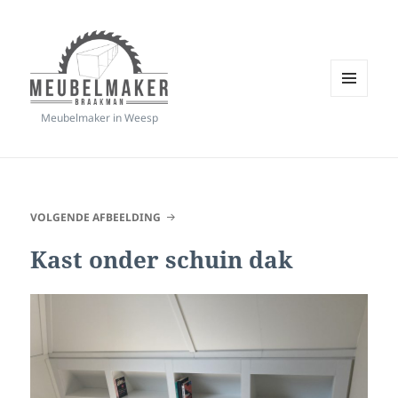
MENU
Meubelmaker in Weesp
EN
Meubelmaker Braakman
WIDGETS
VOLGENDE AFBEELDING
Kast onder schuin dak