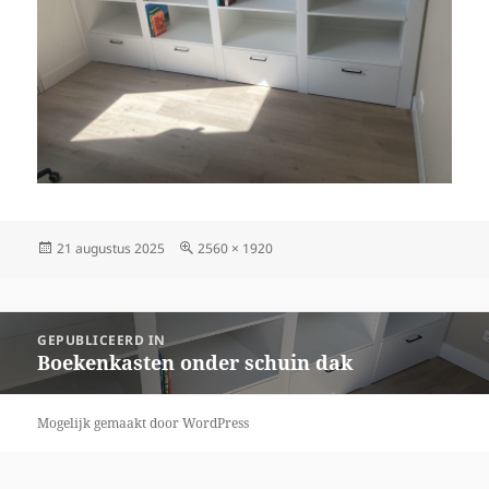
Geplaatst
21 augustus 2025
Volledige
2560 × 1920
op
grootte
Bericht
GEPUBLICEERD IN
navigatie
Boekenkasten onder schuin dak
Mogelijk gemaakt door WordPress